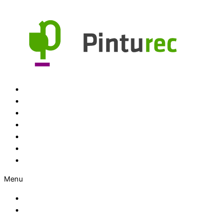
Ir al contenido
Inicio
Productos
Colores
FAQ
Medios
Noticias
Nosotros
Menu
Inicio
Productos