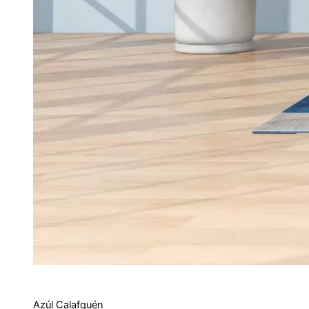
Azúl Calafquén