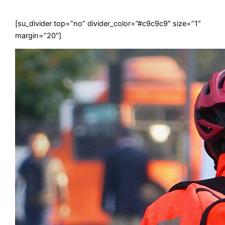
Mira dónde puedes comprar pinturas Pinturec
[su_divider top=”no” divider_color=”#c9c9c9″ size=”1″
margin=”20″]