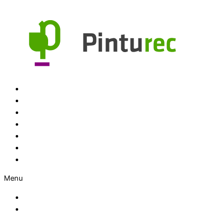
Ir al contenido
Inicio
Productos
Colores
FAQ
Medios
Noticias
Nosotros
Menu
Inicio
Productos