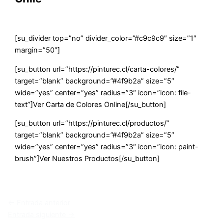
[su_divider top=”no” divider_color=”#c9c9c9″ size=”1″
margin=”50″]
[su_button url=”https://pinturec.cl/carta-colores/”
target=”blank” background=”#4f9b2a” size=”5″
wide=”yes” center=”yes” radius=”3″ icon=”icon: file-
text”]Ver Carta de Colores Online[/su_button]
[su_button url=”https://pinturec.cl/productos/”
target=”blank” background=”#4f9b2a” size=”5″
wide=”yes” center=”yes” radius=”3″ icon=”icon: paint-
brush”]Ver Nuestros Productos[/su_button]
←
Entrada anterior
Entrada siguiente
→