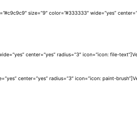
und=”#c9c9c9″ size=”9″ color=”#333333″ wide=”yes” center=”
wide=”yes” center=”yes” radius=”3″ icon=”icon: file-text”]V
de=”yes” center=”yes” radius=”3″ icon=”icon: paint-brush”]