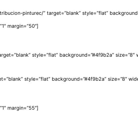
istribucion-pinturec/” target=”blank” style=”flat” backgro
”1″ margin=”50″]
 target=”blank” style=”flat” background=”#4f9b2a” size=”8″ 
rget=”blank” style=”flat” background=”#4f9b2a” size=”8″ wi
”1″ margin=”55″]