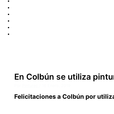
Productos
Colores
FAQ
Medios
Noticias
Nosotros
Compra Online
Dónde Comprar
En Colbún se utiliza pintu
Por
Pinturec
/
16 Enero, 2019
Felicitaciones a Colbún por utiliz
¿Quieres conocer nuestra carta de colores?