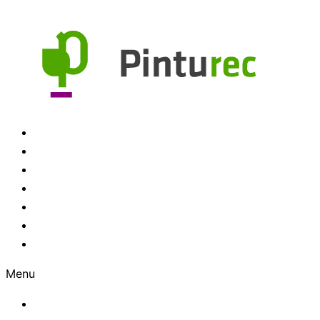
Ir al contenido
Inicio
Productos
Colores
FAQ
Medios
Noticias
Nosotros
Menu
Inicio